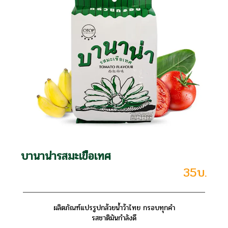
บานาน่ารสมะเขือเทศ
35บ.
ผลิตภัณฑ์แปรรูปกล้วยน้ำว้าไทย กรอบทุกคำ
รสชาติมันกำลังดี