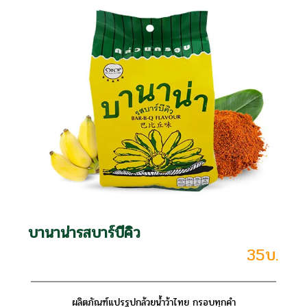
บานาน่ารสบาร์บีคิว
35บ.
ผลิตภัณฑ์แปรรูปกล้วยน้ำว้าไทย กรอบทุกคำ