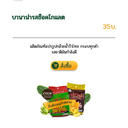
บานาน่ารสช็อคโกแลต
35บ.
ผลิตภัณฑ์แปรรูปกล้วยน้ำว้าไทย กรอบทุกคำ
รสชาติมันกำลังดี