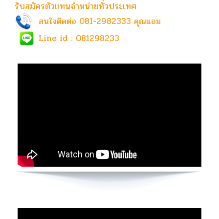
รับสมัครตัวแทนจำหน่ายทั่วประเทศ
สนใจติดต่อ 081-2982333 คุณแอม
Line id : 081298233