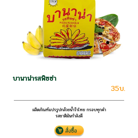
บานาน่ารสพิซซ่า
35บ.
ผลิตภัณฑ์แปรรูปกล้วยน้ำว้าไทย กรอบทุกคำ
รสชาติมันกำลังดี