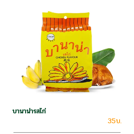
บานาน่ารสไก่
35บ.