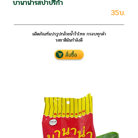
บานาน่ารสปาปริก้า
35บ.
ผลิตภัณฑ์แปรรูปกล้วยน้ำว้าไทย กรอบทุกคำ
รสชาติมันกำลังดี