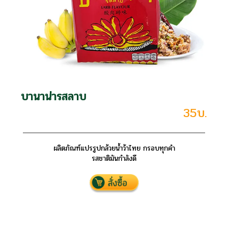
บานาน่ารสลาบ
35บ.
ผลิตภัณฑ์แปรรูปกล้วยน้ำว้าไทย กรอบทุกคำ
รสชาติมันกำลังดี