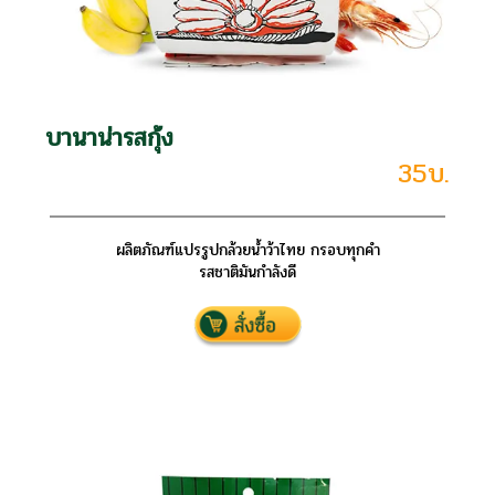
บานาน่ารสกุ้ง
35บ.
ผลิตภัณฑ์แปรรูปกล้วยน้ำว้าไทย กรอบทุกคำ
รสชาติมันกำลังดี