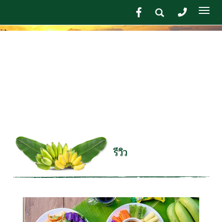
Tog
nav
รีวิว