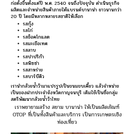
ก่อตั้งขึ้นตั้งแต่ปี พ.ศ. 2540 จนถึงปัจจุบัน ดำเนินธุรกิจ
ผลิตและจำหน่ายสินค้าภายใต้แบรนด์บานาน่า ยาวนานกว่า
20 ปี โดยมีหลากหลายรสชาติให้เลือก
รสกุ้ง
รสไก่
รสช็อคโกแลต
รสมะเขีอเทศ
รสลาบ
รสปาปริก้า
รสพิซซ่า
รสสาหร่าย
รสบาร์บีคิว
เรานำกล้วยน้ำว้ามาแปรรูปเป็นขนมขบเคี้ยว แล้วจำหน่าย
เป็นของฝากประจำจังหวัดกาญจนบุรี เดิมใช้เป็นชื่อกลุ่ม
สตรีพัฒนากล้วยน้ำว้าไทย
เราพยายามสร้าง สยาม บานาน่า ให้เป็นผลิตภัณฑ์
OTOP ที่เป็นทั้งสินค้าและบริการ เป็นการเกษตรเชิง
ท่องเที่ยว